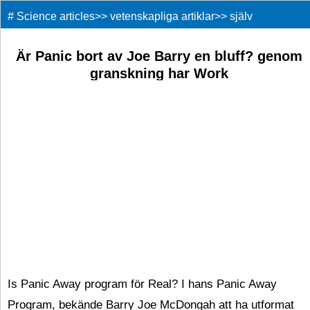
#
Science articles
>>
vetenskapliga artiklar
>>
själv
förbättring
>>
Är Panic bort av Joe Barry en bluff? genom
granskning har Work
Is Panic Away program för Real? I hans Panic Away
Program, bekände Barry Joe McDongah att ha utformat