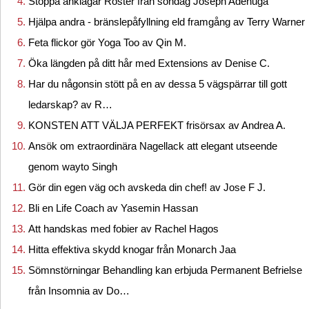
Stoppa anklagar Röster från söndag Joseph Adenuga
Hjälpa andra - bränslepåfyllning eld framgång av Terry Warner
Feta flickor gör Yoga Too av Qin M.
Öka längden på ditt hår med Extensions av Denise C.
Har du någonsin stött på en av dessa 5 vägspärrar till gott
ledarskap? av R…
KONSTEN ATT VÄLJA PERFEKT frisörsax av Andrea A.
Ansök om extraordinära Nagellack att elegant utseende
genom wayto Singh
Gör din egen väg och avskeda din chef! av Jose F J.
Bli en Life Coach av Yasemin Hassan
Att handskas med fobier av Rachel Hagos
Hitta effektiva skydd knogar från Monarch Jaa
Sömnstörningar Behandling kan erbjuda Permanent Befrielse
från Insomnia av Do…