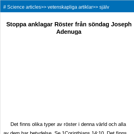
#
Science articles
>>
vetenskapliga artiklar
>>
själv
förbättring
>>
Stoppa anklagar Röster från söndag Joseph
Adenuga
Det finns olika typer av röster i denna värld och alla
av dem har betydelse. Se 1Corinthians 14:10. Det finns