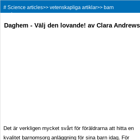
#
Science articles
>>
vetenskapliga artiklar
>>
barn
tonåringar
>>
Daghem - Välj den lovande! av Clara Andrews
Det är verkligen mycket svårt för föräldrarna att hitta en
kvalitet barnomsorg anläggning för sina barn idag. För