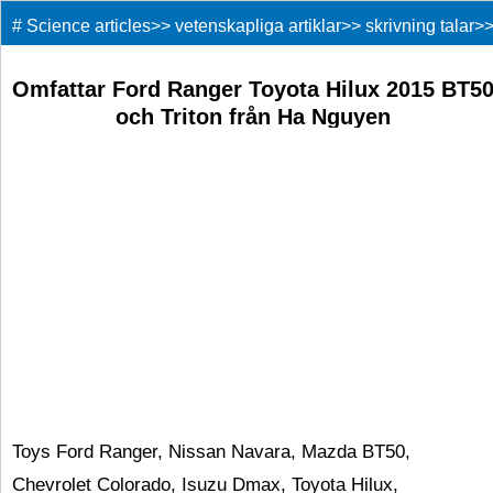
#
Science articles
>>
vetenskapliga artiklar
>>
skrivning talar
>
Omfattar Ford Ranger Toyota Hilux 2015 BT5
och Triton från Ha Nguyen
Toys Ford Ranger, Nissan Navara, Mazda BT50,
Chevrolet Colorado, Isuzu Dmax, Toyota Hilux,