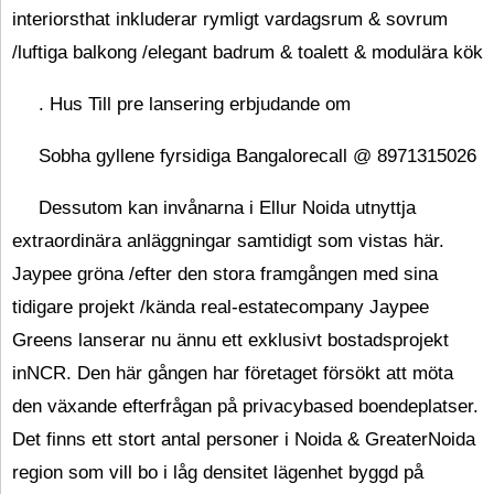
interiorsthat inkluderar rymligt vardagsrum & sovrum
/luftiga balkong /elegant badrum & toalett & modulära kök
. Hus Till pre lansering erbjudande om
Sobha gyllene fyrsidiga Bangalorecall @ 8971315026
Dessutom kan invånarna i Ellur Noida utnyttja
extraordinära anläggningar samtidigt som vistas här.
Jaypee gröna /efter den stora framgången med sina
tidigare projekt /kända real-estatecompany Jaypee
Greens lanserar nu ännu ett exklusivt bostadsprojekt
inNCR. Den här gången har företaget försökt att möta
den växande efterfrågan på privacybased boendeplatser.
Det finns ett stort antal personer i Noida & GreaterNoida
region som vill bo i låg densitet lägenhet byggd på