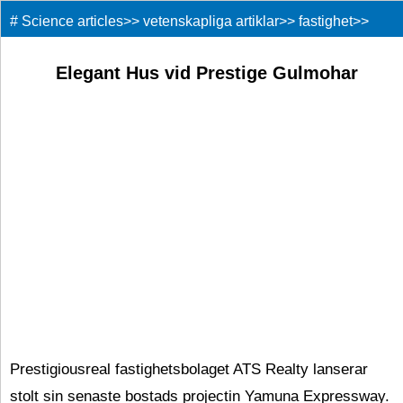
#
Science articles
>>
vetenskapliga artiklar
>>
fastighet
>>
Elegant Hus vid Prestige Gulmohar
Prestigiousreal fastighetsbolaget ATS Realty lanserar
stolt sin senaste bostads projectin Yamuna Expressway.