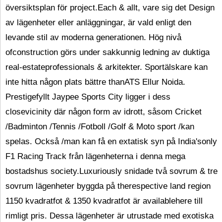
översiktsplan för project.Each & allt, vare sig det Design
av lägenheter eller anläggningar, är vald enligt den
levande stil av moderna generationen. Hög nivå
ofconstruction görs under sakkunnig ledning av duktiga
real-estateprofessionals & arkitekter. Sportälskare kan
inte hitta någon plats bättre thanATS Ellur Noida.
Prestigefyllt Jaypee Sports City ligger i dess
closevicinity där någon form av idrott, såsom Cricket
/Badminton /Tennis /Fotboll /Golf & Moto sport /kan
spelas. Också /man kan få en extatisk syn på India'sonly
F1 Racing Track från lägenheterna i denna mega
bostadshus society.Luxuriously snidade två sovrum & tre
sovrum lägenheter byggda på therespective land region
1150 kvadratfot & 1350 kvadratfot är availablehere till
rimligt pris. Dessa lägenheter är utrustade med exotiska