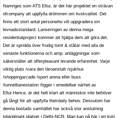
Namnges som ATS Ellur, är det här projektet en strävan
ofcompany att uppfylla drömmen om livskvalitet. Det
finns ett stort antal personwho vill uppgradera sin
levnadsstandard. Lanseringen av denna mega
residentialproject kommer att hjälpa dem att göra det.
Det är spridda över frodig tomt & ståtar med alla de
senaste funktionerna och amp; anläggningar som
säkerställer att offerpleasant levande erfarenhet. Varje
viktig plats /vara den läroanstalt /sjukhus
/shoppingarcade /sport arena eller buss
/tunnelbanestation /ligger i omedelbar närhet av
Ellur.Hence, är det helt klart att människor inte behöver
gå långt för att uppfylla theirdaily behov. Dessutom har
denna bostads samhället har också stor anslutning
tolandmark platser i Delhi-NCR. Man kan nå här i en kort