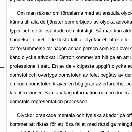
…
Om man räknar om fördelarna med att anställa olyck
…
känna till alla de tjänster som erbjuds av olycka advoka
typer och de är oväntade och plötsligt. Så man kan ald
händelser i livet. I de flesta fall är olyckor ett offer e
av försummelse av någon annan person som kan överklag
känd olycka advokat i Detroit kommer att hjälpa en att
professionellt sätt. En av de viktigaste uppgift olycka ad
domstol och övertyga domstolen av felet begåtts av den ti
ombud i domstolen kräver en hög grad av erfarenhet o
klienten vinner. Samla viktig information och producera
domstols representation processen.
Olyckor orsakade mentala och fysiska skador på offr
kommer att riktas för att lösa fallet med rättsliga män