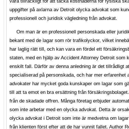
vara tillräckligt för att täcka kostnaderna för fysiska s
uppgifter på axlarna av Detroit olycka advokat som kun
professionell och juridisk vägledning från advokat.
Om man är en professionell personskada eller juridik
bekant med de lagar som rör trafikolyckor, vilket innebä
har laglig rätt till, och kan vara en fördel ett försäkrin
staten, med en hjälp av Accident Attorney Detroit som ku
enskilt fall. Därför av denna anledning är det tillrådligt
specialiserad på personskada, och har mer erfarenhet 
advokater har mycket goda kunskaper om lagar som gäl
till att ta emot en bra ersättning från försäkringsbolage
från de skadade offren. Många företag erbjuder automat
som inte arbetar med en olycka advokat. Detta är orsake
olycka advokat i Detroit som inte är medvetna om lagar
från klienten först efter att de har vunnit fallet.
Author R