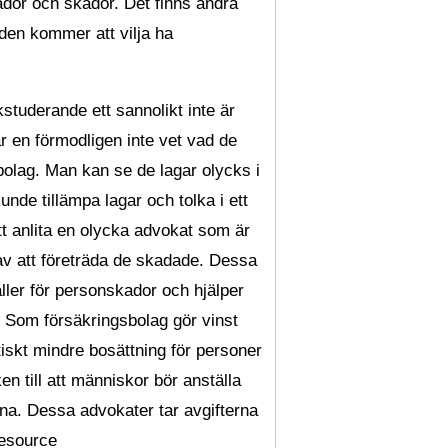
kador och skador. Det finns andra
den kommer att vilja ha
studerande ett sannolikt inte är
r en förmodligen inte vet vad de
gsbolag. Man kan se de lagar olycks i
nde tillämpa lagar och tolka i ett
 att anlita en olycka advokat som är
av att företräda de skadade. Dessa
ler för personskador och hjälper
t. Som försäkringsbolag gör vinst
iskt mindre bosättning för personer
n till att människor bör anställa
na. Dessa advokater tar avgifterna
esource