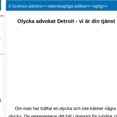
#
Science articles
>>
vetenskapliga artiklar
>>
laglig
>>
Olycka advokat Detroit - vi är din tjäns
…
 …
S
Om man har träffat en olycka och inte känner några l
…
olycka. De representerar ditt fall i domstol för juridisk r