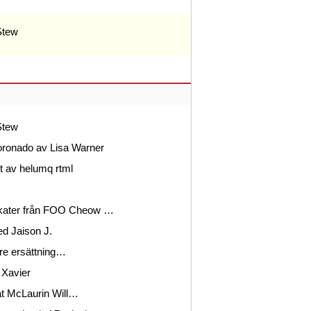
Stew
Stew
onado av Lisa Warner
t av helumq rtml
vokater från FOO Cheow …
ed Jaison J.
gare ersättning…
 Xavier
tat McLaurin Will…